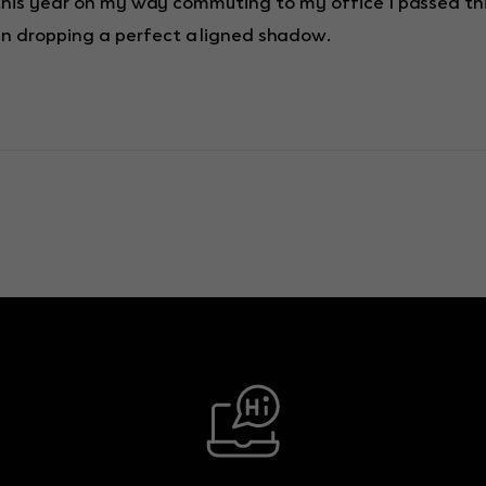
 this year on my way commuting to my office I passed thi
Datenschutzerklärung
Imp
gn dropping a perfect aligned shadow.