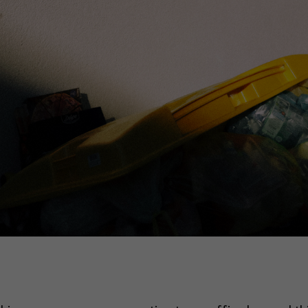
hre Erfahrung zu verbessern.
Personenbezogene Daten können
beitet werden (z. B. IP-Adressen), z. B. für personalisierte Anzeige
te oder Anzeigen- und Inhaltsmessung.
Weitere Informationen übe
ndung Ihrer Daten finden Sie in unserer
Datenschutzerklärung
.
finden Sie eine Übersicht über alle verwendeten Cookies. Sie könn
Einwilligung zu ganzen Kategorien geben oder sich weitere
rmationen anzeigen lassen und so nur bestimmte Cookies auswähle
le akzeptieren
Speichern
schutzeinstellungen
enziell (1)
zielle Cookies ermöglichen grundlegende Funktionen und sind für die einwandfr
ion der Website erforderlich.
Cookie-Informationen anzeigen
erne Medien (7)
lte von Videoplattformen und Social-Media-Plattformen werden standardmäßig
iert. Wenn Cookies von externen Medien akzeptiert werden, bedarf der Zugriff a
 Inhalte keiner manuellen Einwilligung mehr.
Cookie-Informationen anzeigen