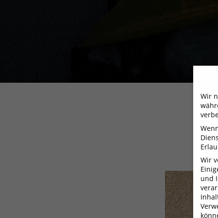
Wir n
währe
verbe
Wenn 
Dien
Erlau
Wir 
Einig
und I
verar
Inhal
Verwe
könne