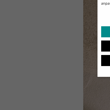
anpa
DATE
Wenn 
Dien
Erlau
Wir 
Einig