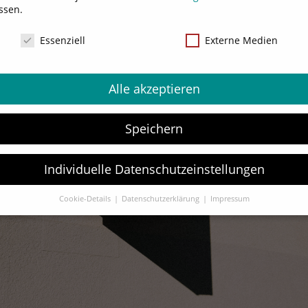
ssen.
NSCHUTZ
Essenziell
Externe Medien
Alle akzeptieren
Speichern
Individuelle Datenschutzeinstellungen
Cookie-Details
Datenschutzerklärung
Impressum
Datenschutzeinstellungen
Sie unter 16 Jahre alt sind und Ihre Zustimmung zu freiwilligen
sten geben möchten, müssen Sie Ihre Erziehungsberechtigten um
bnis bitten.
verwenden Cookies und andere Technologien auf unserer Website.
e von ihnen sind essenziell, während andere uns helfen, diese Web