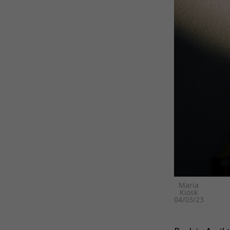
und I
verar
Inhal
Verwe
Hier 
Ihre 
Info
Al
Daten
Ess
Essen
Funkt
Ext
Maria
Inha
Kiosk
block
04/03/23
diese