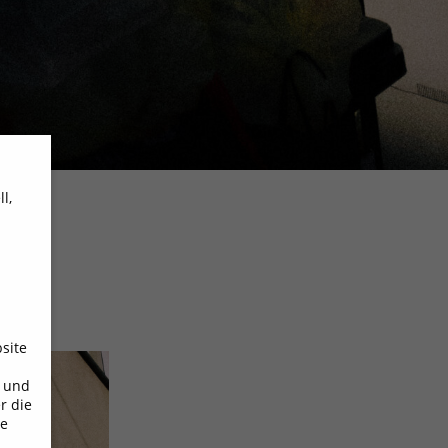
l,
site
n und
r die
ie