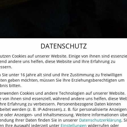
DATENSCHUTZ
utzen Cookies auf unserer Website. Einige von ihnen sind essenziel
nd andere uns helfen, diese Website und Ihre Erfahrung zu
ssern.
15. Juli 2023
—
No Comments
Sie unter 16 Jahre alt sind und Ihre Zustimmung zu freiwilligen
Coca Cola Sign
sten geben möchten, müssen Sie Ihre Erziehungsberechtigten um
bnis bitten.
verwenden Cookies und andere Technologien auf unserer Website.
e von ihnen sind essenziell, während andere uns helfen, diese Web
hre Erfahrung zu verbessern.
Personenbezogene Daten können
beitet werden (z. B. IP-Adressen), z. B. für personalisierte Anzeige
te oder Anzeigen- und Inhaltsmessung.
Weitere Informationen übe
ndung Ihrer Daten finden Sie in unserer
Datenschutzerklärung
.
S
n Ihre Auswahl jederzeit unter
Einstellungen
widerrufen oder