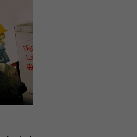
n und
r die
en
n.
Zurück
eie
Externe Medien
uf