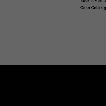
Back in April
Coca Cola si