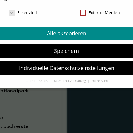
NSCHUTZ
Essenziell
Externe Medien
Alle akzeptieren
Speichern
Individuelle Datenschutzeinstellungen
tografen Bernd
 2020 an
Cookie-Details
Datenschutzerklärung
Impressum
Datenschutzeinstellungen
Nationalpark
Sie unter 16 Jahre alt sind und Ihre Zustimmung zu freiwilligen
sten geben möchten, müssen Sie Ihre Erziehungsberechtigten um
bnis bitten.
en
verwenden Cookies und andere Technologien auf unserer Website.
e von ihnen sind essenziell, während andere uns helfen, diese Web
t auch erste
hre Erfahrung zu verbessern.
Personenbezogene Daten können