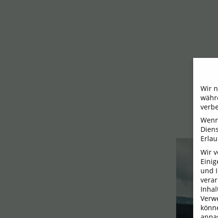
Wir n
währe
verbe
Wenn 
Dien
Erlau
Wir 
Einig
und I
verar
Inhal
Verwe
könne
anpa