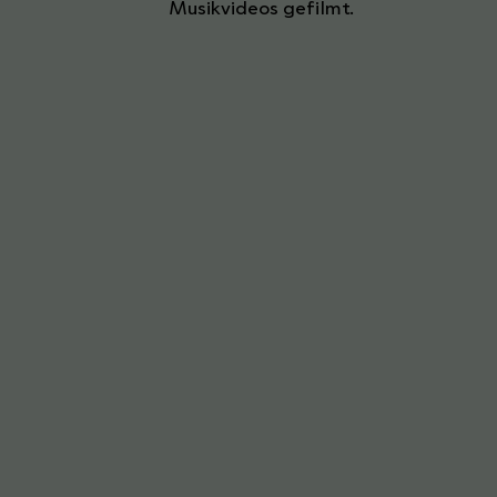
verar
Musikvideos gefilmt.
Inhal
Verwe
Hier 
Ihre 
Info
Al
Daten
Ess
Essen
Funkt
Ext
Inha
block
diese