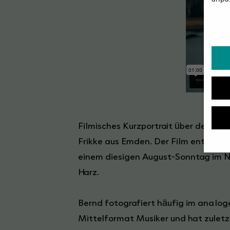
DATE
Filmisches Kurzportrait über den Fo
Frikke aus Emden. Der Film entstand
einem diesigen August-Sonntag im 
Wenn 
Harz.
Dien
Erlau
Bernd fotografiert häufig im analog
Wir 
Einig
Mittelformat Musiker und hat zuletz
und I