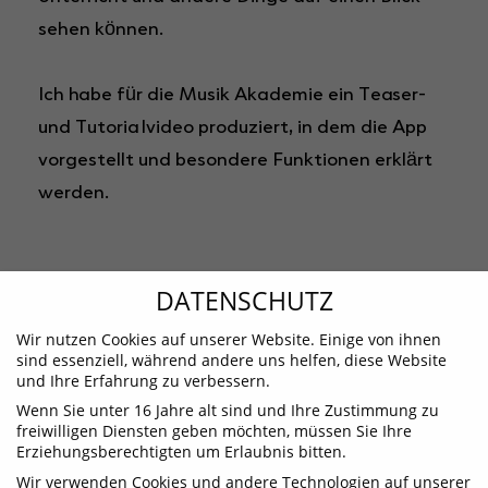
sehen können.
Ich habe für die Musik Akademie ein Teaser-
und Tutorialvideo produziert, in dem die App
vorgestellt und besondere Funktionen erklärt
werden.
DATENSCHUTZ
URLAUB IN BAD
›
‹
OTTOLIEN – DER GAST
BENTHEIM
Wir nutzen Cookies auf unserer Website. Einige von ihnen
sind essenziell, während andere uns helfen, diese Website
und Ihre Erfahrung zu verbessern.
Wenn Sie unter 16 Jahre alt sind und Ihre Zustimmung zu
freiwilligen Diensten geben möchten, müssen Sie Ihre
Erziehungsberechtigten um Erlaubnis bitten.
Wir verwenden Cookies und andere Technologien auf unserer