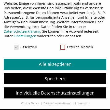
Website. Einige von ihnen sind essenziell, während andere
uns helfen, diese Website und Ihre Erfahrung zu verbessern.
Personenbezogene Daten können verarbeitet werden (z. B. IP-
Adressen), z. B. für personalisierte Anzeigen und Inhalte oder
Anzeigen- und Inhaltsmessung.
Weitere Informationen über
die Verwendung Ihrer Daten finden Sie in unserer
Willst du auf dem Laufenden
Datenschutzerklärung
.
Sie können Ihre Auswahl jederzeit
unter
Einstellungen
widerrufen oder anpassen.
bleiben, was ich so mache?
DATENSCHUTZ
Essenziell
Externe Medien
Alle akzeptieren
Speichern
Individuelle Datenschutzeinstellungen
ABONNIEREN
Cookie-Details
Datenschutzerklärung
Impressum
Datenschutzeinstellungen